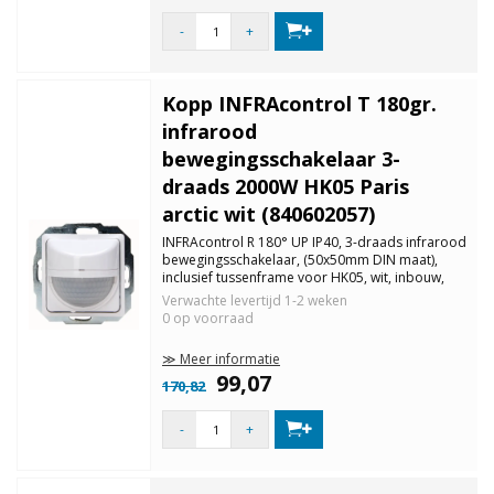
-
+
Kopp INFRAcontrol T 180gr.
infrarood
bewegingsschakelaar 3-
draads 2000W HK05 Paris
arctic wit (840602057)
INFRAcontrol R 180° UP IP40, 3-draads infrarood
bewegingsschakelaar, (50x50mm DIN maat),
inclusief tussenframe voor HK05, wit, inbouw,
beschermingsklasse IP40,
Verwachte levertijd
1-2 weken
uitschakelwaarschuwing, master/slave functie,
0 op voorraad
detectiebereik 180 °, detectiebereik ca. 9m.
≫ Meer informatie
99,07
170,82
-
+