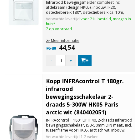
Infrarood bewegingsmelder compleet incl.
afdekraam (design HK05), inbouw, IP20,
detectiebereik 180°, detectiebereik ca. 10m,
insteltijd 4 - 240 sec, schemerdrempel traploos
Verwachte levertijd
voor 21u besteld, morgen in
instelbaar. Belasting gloei-/halgeenlampen: 40 -
huis*
400W, niet geschikt voor LED.
7 op voorraad
≫ Meer informatie
44,54
76,80
-
+
Kopp INFRAcontrol T 180gr.
infrarood
bewegingsschakelaar 2-
draads 5-300W HK05 Paris
arctic wit (840402051)
INFRAcontrol T 180° UP IP40, 2-draads infrarood
bewegingsschakelaar, (50x50mm DIN maat), incl.
tussenframe voor HK05, arctisch wit, inbouw,
beschermingsklasse IP40, detectiebereik 180°,
Verwachte levertijd
1-2 weken