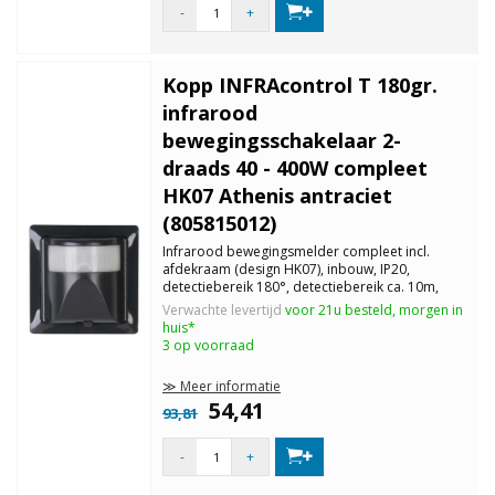
-
+
Kopp INFRAcontrol T 180gr.
infrarood
bewegingsschakelaar 2-
draads 40 - 400W compleet
HK07 Athenis antraciet
(805815012)
Infrarood bewegingsmelder compleet incl.
afdekraam (design HK07), inbouw, IP20,
detectiebereik 180°, detectiebereik ca. 10m,
insteltijd 4 - 240 sec, schemerdrempel traploos
Verwachte levertijd
voor 21u besteld, morgen in
instelbaar. Belasting gloei-/halgeenlampen: 40 -
huis*
400W, niet geschikt voor LED.
3 op voorraad
≫ Meer informatie
54,41
93,81
-
+