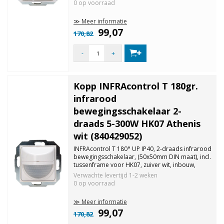
detectiebereik 9m, aanbevolen inbouwhoogte
0 op voorraad
2m.
≫ Meer informatie
99,07
170,82
-
+
Kopp INFRAcontrol T 180gr.
infrarood
bewegingsschakelaar 2-
draads 5-300W HK07 Athenis
wit (840429052)
INFRAcontrol T 180° UP IP40, 2-draads infrarood
bewegingsschakelaar, (50x50mm DIN maat), incl.
tussenframe voor HK07, zuiver wit, inbouw,
beschermingsklasse IP40, detectiebereik 180°,
Verwachte levertijd
1-2 weken
detectiebereik 9m, aanbevolen inbouwhoogte
0 op voorraad
2m, insteltijd 20 sec., 1 mi
≫ Meer informatie
99,07
170,82