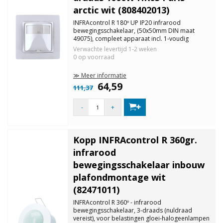
arctic wit (808402013)
INFRAcontrol R 180º UP IP20 infrarood
bewegingsschakelaar, (50x50mm DIN maat
49075), compleet apparaat incl. 1-voudig
afdekraam (design HK05), inbouw,
Verwachte levertijd
1-2 weken
beschermingsklasse IP20, detectiebereik 180°,
0 op voorraad
detectiebereik ca. 10m, insteltijd 4-240 sec.,
schemerdrem
≫ Meer informatie
64,59
111,37
-
+
Kopp INFRAcontrol R 360gr.
infrarood
bewegingsschakelaar inbouw
plafondmontage wit
(82471011)
INFRAcontrol R 360º - infrarood
bewegingsschakelaar, 3-draads (nuldraad
vereist), voor belastingen gloei-halogeenlampen