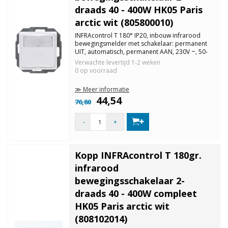
draads 40 - 400W HK05 Paris
arctic wit (805800010)
INFRAcontrol T 180° IP20, inbouw infrarood
bewegingsmelder met schakelaar: permanent
UIT, automatisch, permanent AAN, 230V ~, 50-
60Hz, 2-draads apparaat, ohmse belasting 40-
Verwachte levertijd
1-2 weken
400W, schemerdrempel traploos instelbaar van
0 op voorraad
4 tot 240 sec. Niet geschikt voor LED
≫ Meer informatie
44,54
76,80
-
+
Kopp INFRAcontrol T 180gr.
infrarood
bewegingsschakelaar 2-
draads 40 - 400W compleet
HK05 Paris arctic wit
(808102014)