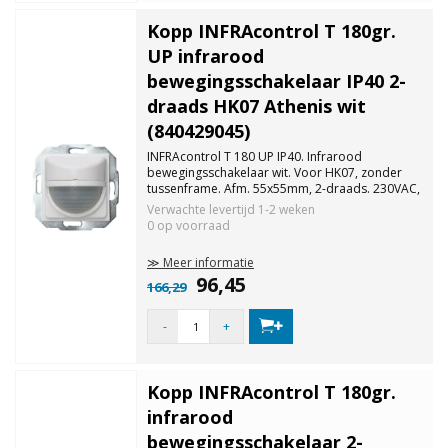
Kopp INFRAcontrol T 180gr.
UP infrarood
bewegingsschakelaar IP40 2-
draads HK07 Athenis wit
(840429045)
INFRAcontrol T 180 UP IP40. Infrarood
bewegingsschakelaar wit. Voor HK07, zonder
tussenframe. Afm. 55x55mm, 2-draads. 230VAC,
50/60 Hz; Detectiehoek: 180 graden; Gloeilamp:
Verwachte levertijd
1-2 weken
5-300W; HV-halogeenlamp: 5-300VA; LED-
0 op voorraad
lampen: 5-100W; LV-halogeenlampen: 5-150W.
≫ Meer informatie
96,45
166,29
-
+
Kopp INFRAcontrol T 180gr.
infrarood
bewegingsschakelaar 2-