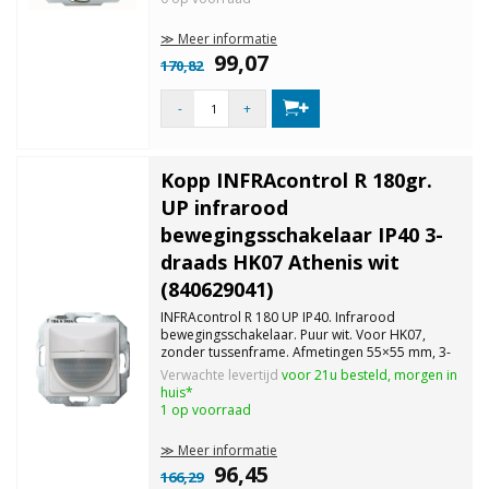
detectiebereik 180°, detectiebereik ca. 9 m,
≫ Meer informatie
99,07
170,82
-
+
Kopp INFRAcontrol R 180gr.
UP infrarood
bewegingsschakelaar IP40 3-
draads HK07 Athenis wit
(840629041)
INFRAcontrol R 180 UP IP40. Infrarood
bewegingsschakelaar. Puur wit. Voor HK07,
zonder tussenframe. Afmetingen 55×55 mm, 3-
draads. 230VAC, 50/60 Hz; Detectiehoek: 180
Verwachte levertijd
voor 21u besteld, morgen in
graden; Gloeilamp: 2.000W; TL-lamp: 900VA;
huis*
LED-lampen: 500W; Halogeenlampen: 1.000W.
1 op voorraad
≫ Meer informatie
96,45
166,29