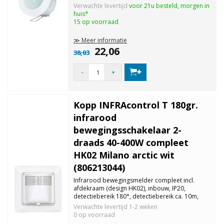
tot 1200W en LED 300W, plafondmontage, 230 V
Verwachte levertijd
voor 21u besteld, morgen in
~, kleur: wit.
huis*
15 op voorraad
≫ Meer informatie
22,06
38,03
-
+
Kopp INFRAcontrol T 180gr.
infrarood
bewegingsschakelaar 2-
draads 40-400W compleet
HK02 Milano arctic wit
(806213044)
Infrarood bewegingsmelder compleet incl.
afdekraam (design HK02), inbouw, IP20,
detectiebereik 180°, detectiebereik ca. 10m,
insteltijd 4 - 240 sec, schemerdrempel traploos
Verwachte levertijd
1-2 weken
instelbaar. Belasting gloei-/halgeenlampen: 40 -
0 op voorraad
400W, niet geschikt voor LED.