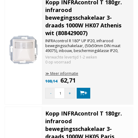
Kopp INFRAcontrol T 180gr.
infrarood
bewegingsschakelaar 3-
draads 1000W HK07 Athenis
wit (808429007)
INFRAcontrol R 180° UP IP20, infrarood
bewegingsschakelaar, (50x50mm DIN maat
49075), inbouw, beschermingsklasse IP20,
detectiebereik 180°, detectiebereik ca. 10m,
Verwachte levertijd
1-2 weken
insteltijd 4-240 seconden, schemerdrempel
0 op voorraad
traploos instelbaar.
≫ Meer informatie
62,71
108,14
-
+
Kopp INFRAcontrol T 180gr.
infrarood
bewegingsschakelaar 3-
draads 1000W HK05 Paris