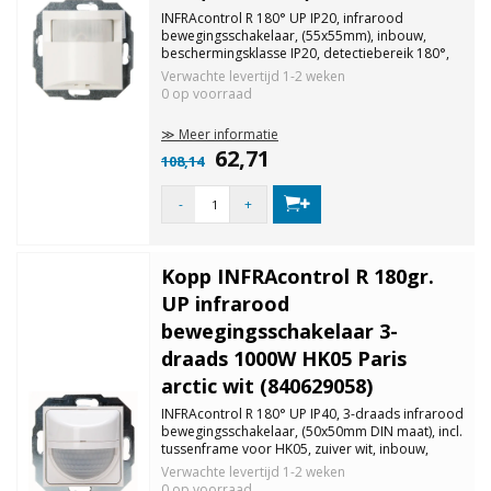
INFRAcontrol R 180° UP IP20, infrarood
bewegingsschakelaar, (55x55mm), inbouw,
beschermingsklasse IP20, detectiebereik 180°,
detectiebereik ca. 10m, insteltijd 4-240
Verwachte levertijd
1-2 weken
seconden, schemerdrempel traploos instelbaar,
0 op voorraad
met schakelaar: permanent aan, automatisch.
≫ Meer informatie
62,71
108,14
-
+
Kopp INFRAcontrol R 180gr.
UP infrarood
bewegingsschakelaar 3-
draads 1000W HK05 Paris
arctic wit (840629058)
INFRAcontrol R 180° UP IP40, 3-draads infrarood
bewegingsschakelaar, (50x50mm DIN maat), incl.
tussenframe voor HK05, zuiver wit, inbouw,
beschermingsklasse IP40,
Verwachte levertijd
1-2 weken
uitschakelwaarschuwing, master/slave functie,
0 op voorraad