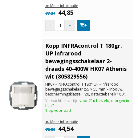
≫ Meer informatie
44,85
77,34
-
+
Kopp INFRAcontrol T 180gr.
UP infrarood
bewegingsschakelaar 2-
draads 40-400W HK07 Athenis
wit (805829556)
HK07 - INFRAcontrol T 180° UP - infrarood
bewegingsschakelaar (55 × 55 mm) - inbouw,
beschermingsklasse IP20, detectiebereik 180°,
detectiebereik ca. 10 m, insteltijd 4 - 240 sec.,
Verwachte levertijd
voor 21u besteld, morgen in
schemerdrempel traploos instelbaar, met
huis*
schakelaar: permanent aan, automat
1 op voorraad
≫ Meer informatie
44,54
76,80