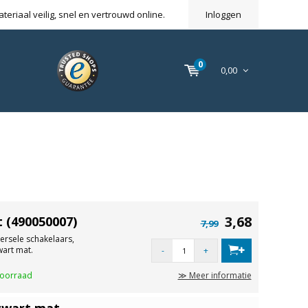
eriaal veilig, snel en vertrouwd online.
Inloggen
0
0,00
3,68
 (490050007)
7,99
ersele schakelaars,
wart mat.
-
+
voorraad
≫ Meer informatie
zwart mat