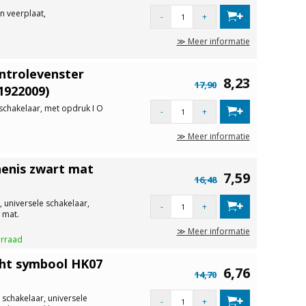
n veerplaat,
-
+
≫ Meer informatie
ntrolevenster
8,23
17,90
1922009)
 schakelaar, met opdruk I O
-
+
≫ Meer informatie
henis zwart mat
7,59
16,48
, universele schakelaar,
-
+
 mat.
≫ Meer informatie
orraad
cht symbool HK07
6,76
14,70
 schakelaar, universele
-
+