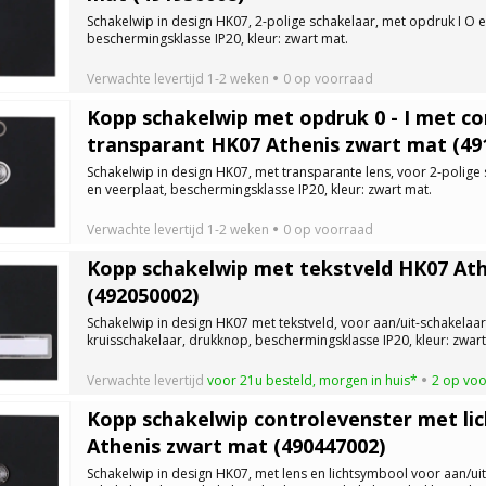
Schakelwip in design HK07, 2-polige schakelaar, met opdruk I O e
beschermingsklasse IP20, kleur: zwart mat.
Verwachte levertijd
1-2 weken
0 op voorraad
Kopp schakelwip met opdruk 0 - I met co
transparant HK07 Athenis zwart mat (49
Schakelwip in design HK07, met transparante lens, voor 2-polige
en veerplaat, beschermingsklasse IP20, kleur: zwart mat.
Verwachte levertijd
1-2 weken
0 op voorraad
Kopp schakelwip met tekstveld HK07 At
(492050002)
Schakelwip in design HK07 met tekstveld, voor aan/uit-schakelaar
kruisschakelaar, drukknop, beschermingsklasse IP20, kleur: zwart
Verwachte levertijd
voor 21u besteld, morgen in huis*
2 op vo
Kopp schakelwip controlevenster met li
Athenis zwart mat (490447002)
Schakelwip in design HK07, met lens en lichtsymbool voor aan/uit