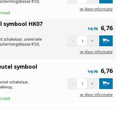
schermingsklasse IP20,
≫ Meer informatie
orraad
el symbool HK07
6,76
14,70
t schakelaar, universele
-
+
schermingsklasse IP20,
≫ Meer informatie
eutel symbool
6,76
14,70
n/uit schakelaar,
-
+
rukknop,
≫ Meer informatie
orraad