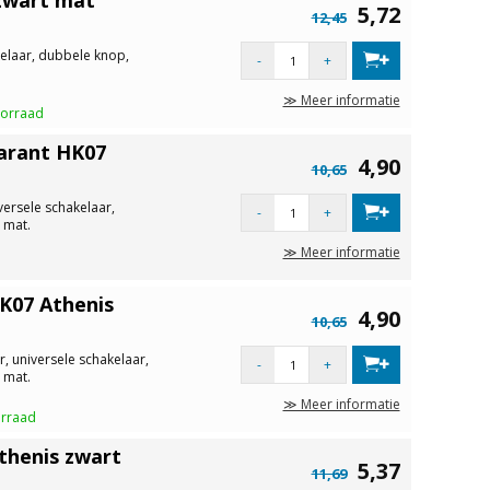
5,72
12,45
elaar, dubbele knop,
-
+
≫ Meer informatie
oorraad
arant HK07
4,90
10,65
versele schakelaar,
-
+
 mat.
≫ Meer informatie
K07 Athenis
4,90
10,65
, universele schakelaar,
-
+
 mat.
≫ Meer informatie
orraad
thenis zwart
5,37
11,69