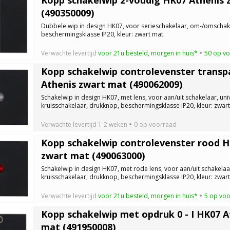
(490350009)
Dubbele wip in design HK07, voor serieschakelaar, om-/omschak
beschermingsklasse IP20, kleur: zwart mat.
Verwachte levertijd
voor 21u besteld, morgen in huis*
50 op v
Kopp schakelwip controlevenster transp
Athenis zwart mat (490062009)
Schakelwip in design HK07, met lens, voor aan/uit schakelaar, uni
kruisschakelaar, drukknop, beschermingsklasse IP20, kleur: zwart
Verwachte levertijd
1-2 weken
0 op voorraad
Kopp schakelwip controlevenster rood H
zwart mat (490063000)
Schakelwip in design HK07, met rode lens, voor aan/uit schakelaar
kruisschakelaar, drukknop, beschermingsklasse IP20, kleur: zwart
Verwachte levertijd
voor 21u besteld, morgen in huis*
5 op vo
Kopp schakelwip met opdruk 0 - I HK07 A
mat (491950008)