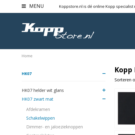
MENU
Koppstore.nl is dé online Kopp specialist
Home
Kopp 
HK07
Sorteren o
HK07 helder wit glans
HK07 zwart mat
Afdekramen
Schakelwippen
Dimmer- en jaloezieknoppen