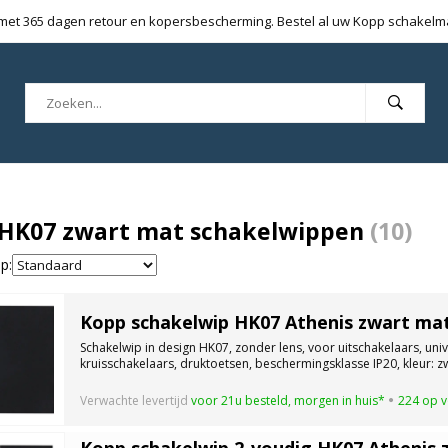
 met 365 dagen retour en kopersbescherming. Bestel al uw Kopp schakelmat
HK07 zwart mat schakelwippen
(10)
p:
Kopp schakelwip HK07 Athenis zwart mat
Schakelwip in design HK07, zonder lens, voor uitschakelaars, univ
kruisschakelaars, druktoetsen, beschermingsklasse IP20, kleur: z
Verwachte levertijd
voor 21u besteld, morgen in huis*
224 op 
Kopp schakelwip 2-voudig HK07 Athenis 