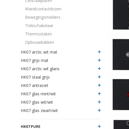
Centraalplaten
Wandcontactdozen
Bewegingsmelders
Trekschakelaar
Thermostaten
Opbouwbakken
HK07 arctic wit mat
HK07 grijs mat
HK07 arctic wit glans
HK07 staal grijs
HK07 antraciet
HK07 glas mint/wit
HK07 glas wit/wit
HK07 glas zwart/wit
HK07 PURE