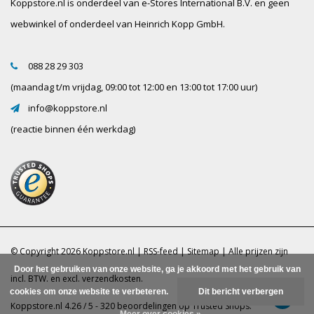
Koppstore.nl is onderdeel van e-Stores International B.V. en geen
webwinkel of onderdeel van Heinrich Kopp GmbH.
088 28 29 303
(maandag t/m vrijdag, 09:00 tot 12:00 en 13:00 tot 17:00 uur)
info@koppstore.nl
(reactie binnen één werkdag)
© Copyright 2026 Koppstore.nl |
RSS-feed
|
Sitemap
| Alle prijzen zijn
Door het gebruiken van onze website, ga je akkoord met het gebruik van
incl. BTW. en excl.
verzendkosten.
cookies om onze website te verbeteren.
Dit bericht verbergen
Koppstore.nl
4.26
/
5
-
320
beoordelingen op
Trusted Shops
.