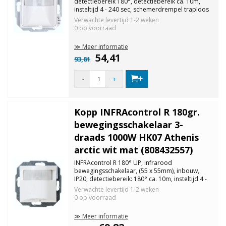
detectiebereik 180°, detectiebereik ca. 10m,
insteltijd 4 - 240 sec, schemerdrempel traploos
instelbaar. Belasting gloei-/halgeenlampen: 40 -
Verwachte levertijd
1-2 weken
400W, niet geschikt voor LED.
0 op voorraad
≫ Meer informatie
54,41
93,81
-
+
Kopp INFRAcontrol R 180gr.
bewegingsschakelaar 3-
draads 1000W HK07 Athenis
arctic wit mat (808432557)
INFRAcontrol R 180° UP, infrarood
bewegingsschakelaar, (55 x 55mm), inbouw,
IP20, detectiebereik: 180° ca. 10m, insteltijd 4 -
240 seconden, schemerdrempel traploos
Verwachte levertijd
1-2 weken
instelbaar, met schakelaar: permanent aan,
0 op voorraad
automatisch. HK07, Athenis arctic wit mat.
≫ Meer informatie