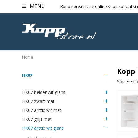
MENU
Koppstore.nl is dé online Kopp specialist
Home
Kopp 
HK07
Sorteren o
HK07 helder wit glans
HK07 zwart mat
HK07 arctic wit mat
HK07 grijs mat
HK07 arctic wit glans