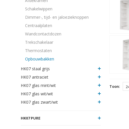
Afdekramen
Schakelwippen
Dimmer-, tijd- en jaloezieknoppen
Centraalplaten
Wandcontactdozen
Trekschakelaar
Thermostaten
Opbouwbakken
HK07 staal grijs
HK07 antraciet
HK07 glas mint/wit
Toon:
2
HK07 glas wit/wit
HK07 glas zwart/wit
HK07 PURE