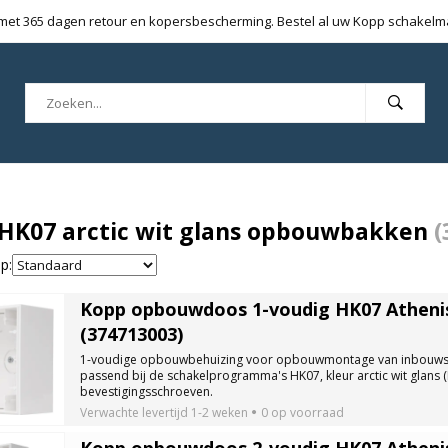
 met 365 dagen retour en kopersbescherming. Bestel al uw Kopp schakelmat
HK07 arctic wit glans opbouwbakken
(
p:
Kopp opbouwdoos 1-voudig HK07 Athenis 
(374713003)
1-voudige opbouwbehuizing voor opbouwmontage van inbouw
passend bij de schakelprogramma's HK07, kleur arctic wit glans 
bevestigingsschroeven.
Verwachte levertijd
1-2 weken
0 op voorraad
Kopp opbouwdoos 2-voudig HK07 Athenis 