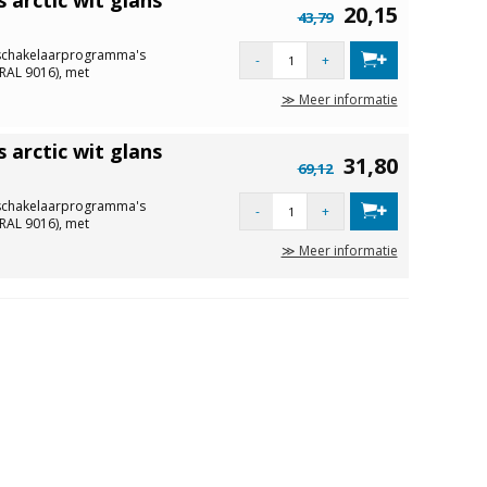
20,15
43,79
schakelaarprogramma's
-
+
(RAL 9016), met
≫ Meer informatie
arctic wit glans
31,80
69,12
schakelaarprogramma's
-
+
(RAL 9016), met
≫ Meer informatie