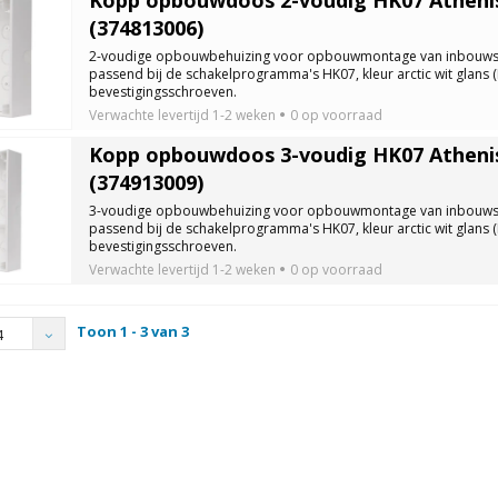
(374813006)
2-voudige opbouwbehuizing voor opbouwmontage van inbouw
passend bij de schakelprogramma's HK07, kleur arctic wit glans 
bevestigingsschroeven.
Verwachte levertijd
1-2 weken
0 op voorraad
Kopp opbouwdoos 3-voudig HK07 Athenis 
(374913009)
3-voudige opbouwbehuizing voor opbouwmontage van inbouw
passend bij de schakelprogramma's HK07, kleur arctic wit glans 
bevestigingsschroeven.
Verwachte levertijd
1-2 weken
0 op voorraad
Toon 1 - 3 van 3
4