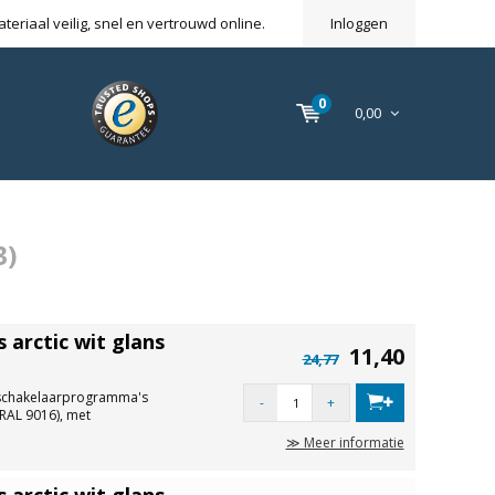
eriaal veilig, snel en vertrouwd online.
Inloggen
0
0,00
3)
arctic wit glans
11,40
24,77
schakelaarprogramma's
-
+
(RAL 9016), met
≫ Meer informatie
arctic wit glans