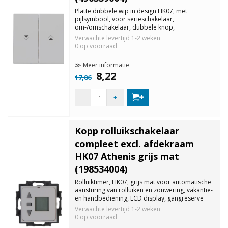
Platte dubbele wip in design HK07, met
pijlsymbool, voor serieschakelaar,
om-/omschakelaar, dubbele knop,
beschermingsklasse IP20, kleur: grijs mat.
Verwachte levertijd
1-2 weken
0 op voorraad
≫ Meer informatie
8,22
17,86
-
+
Kopp rolluikschakelaar
compleet excl. afdekraam
HK07 Athenis grijs mat
(198534004)
Rolluiktimer, HK07, grijs mat voor automatische
aansturing van rolluiken en zonwering, vakantie-
en handbediening, LCD display, gangreserve
(minimaal 18u), 7 op- en neerschakeltijden
Verwachte levertijd
1-2 weken
instelbaar, 6AX, 230V, 1500W.
0 op voorraad