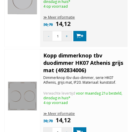
dinsdag in huis*
4 op voorraad
≫ Meer informatie
14,12
30,70
-
+
Kopp dimmerknop tbv
duodimmer HK07 Athenis grijs
mat (492834006)
Dimmerknop tbv duo-dimmer, serie HK07
Athenis, grijs mat, IP20. Materiaal: kunststof.
Verwachte levertijd
voor maandag 21u besteld,
dinsdag in huis*
4 op voorraad
≫ Meer informatie
14,12
30,70