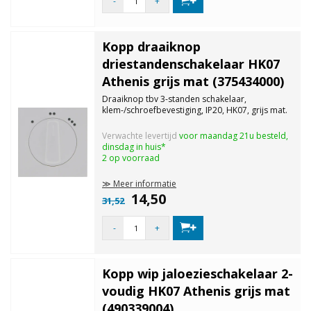
-
+
Kopp draaiknop
driestandenschakelaar HK07
Athenis grijs mat (375434000)
Draaiknop tbv 3-standen schakelaar,
klem-/schroefbevestiging, IP20, HK07, grijs mat.
Verwachte levertijd
voor maandag 21u besteld,
dinsdag in huis*
2 op voorraad
≫ Meer informatie
14,50
31,52
-
+
Kopp wip jaloezieschakelaar 2-
voudig HK07 Athenis grijs mat
(490339004)