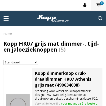
0
Home
Kopp HK07 grijs mat dimmer-, tijd-
en jaloezieknoppen
(5)
Kopp dimmerknop druk-
draaidimmer HK07 Athenis
grijs mat (490634008)
Afdekking voor wissel-drukknopdimmer in
design HK07, tweedelig, bestaande uit
draaiknop en deksel, beschermingsklasse IP20,
kleur: grijs mat.
Verwachte levertijd
voor maandag 21u besteld,