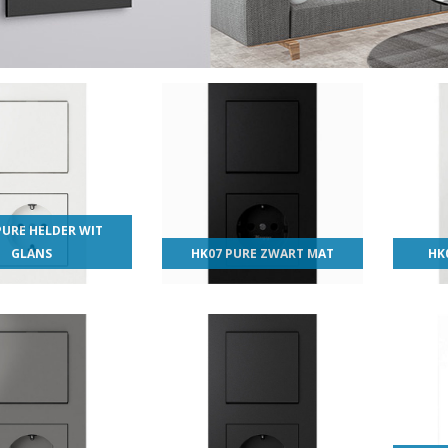
PURE HELDER WIT
GLANS
HK07 PURE ZWART MAT
HK