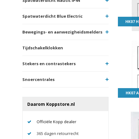
Spatwaterdicht Nautic IP44
Spatwaterdicht Blue Electric
HK07 H
Bewegings- en aanwezigheidsmelders
Tijdschakelklokken
Stekers en contrastekers
Snoercentrales
HK07 A
Daarom Koppstore.nl
Officiële Kopp dealer
365 dagen retourrecht