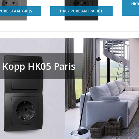
HK0
PURE STAAL GRIJS
HK07 PURE ANTRACIET
Kopp HK05 Paris