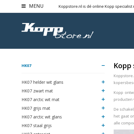
MENU
Koppstore.nl is dé online Kopp specialist
Kopp 
HK07
Koppstore.n
HK07 helder wit glans
kopersbes
HK07 zwart mat
Kopp ontwi
HK07 arctic wit mat
producten 
HK07 grijs mat
De schakelp
het gaat o
HK07 arctic wit glans
alle compo
HK07 staal grijs