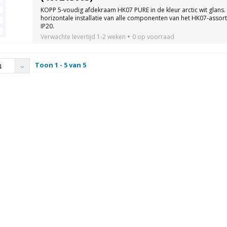
KOPP 5-voudig afdekraam HK07 PURE in de kleur arctic wit glans. 
horizontale installatie van alle componenten van het HK07-asso
IP20.
Verwachte levertijd
1-2 weken
0 op voorraad
Toon 1 - 5 van 5
4