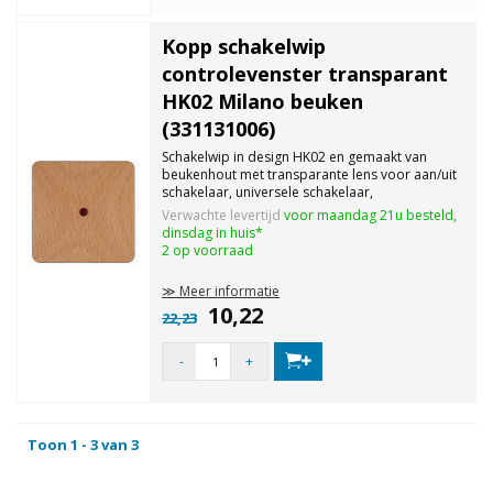
Kopp schakelwip
controlevenster transparant
HK02 Milano beuken
(331131006)
Schakelwip in design HK02 en gemaakt van
beukenhout met transparante lens voor aan/uit
schakelaar, universele schakelaar,
kruisschakelaar, drukknop, beschermingsklasse
Verwachte levertijd
voor maandag 21u besteld,
IP20. LET OP, afbeelding wijkt af!
dinsdag in huis*
2 op voorraad
≫ Meer informatie
10,22
22,23
-
+
Toon 1 - 3 van 3