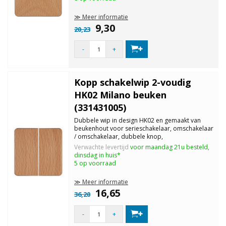
≫ Meer informatie
9,30
20,23
-
+
Kopp schakelwip 2-voudig
HK02 Milano beuken
(331431005)
Dubbele wip in design HK02 en gemaakt van
beukenhout voor serieschakelaar, omschakelaar
/ omschakelaar, dubbele knop,
beschermingsklasse IP20.
Verwachte levertijd
voor maandag 21u besteld,
dinsdag in huis*
5 op voorraad
≫ Meer informatie
16,65
36,20
-
+