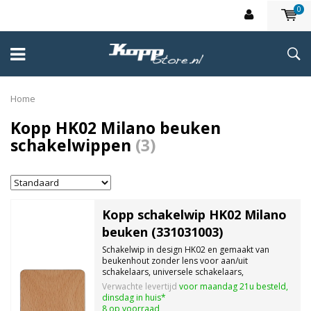
0
Home
Kopp HK02 Milano beuken
schakelwippen
(3)
Kopp schakelwip HK02 Milano
beuken (331031003)
Schakelwip in design HK02 en gemaakt van
beukenhout zonder lens voor aan/uit
schakelaars, universele schakelaars,
kruisschakelaars, drukknoppen,
Verwachte levertijd
voor maandag 21u besteld,
beschermingsklasse IP20.
dinsdag in huis*
8 op voorraad