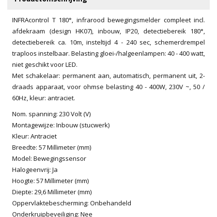
INFRAcontrol T 180°, infrarood bewegingsmelder compleet incl.
afdekraam (design HK07), inbouw, IP20, detectiebereik 180°,
detectiebereik ca. 10m, insteltijd 4 - 240 sec, schemerdrempel
traploos instelbaar. Belasting gloei-/halgeenlampen: 40 - 400 watt,
niet geschikt voor LED.
Met schakelaar: permanent aan, automatisch, permanent uit, 2-
draads apparaat, voor ohmse belasting 40 - 400W, 230V ~, 50 /
60Hz, kleur: antraciet.
Nom. spanning: 230 Volt (V)
Montagewijze: Inbouw (stucwerk)
Kleur: Antraciet
Breedte: 57 Millimeter (mm)
Model: Bewegingssensor
Halogeenvrij: Ja
Hoogte: 57 Millimeter (mm)
Diepte: 29,6 Millimeter (mm)
Oppervlaktebescherming: Onbehandeld
Onderkruipbeveiliging: Nee