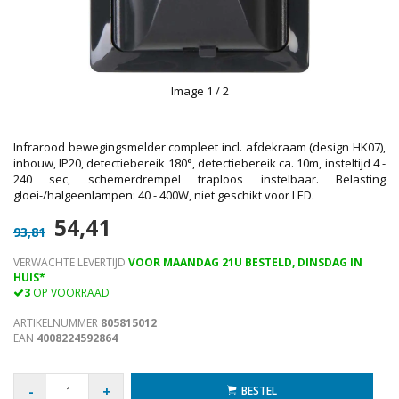
Image
1
/ 2
Infrarood bewegingsmelder compleet incl. afdekraam (design HK07),
inbouw, IP20, detectiebereik 180°, detectiebereik ca. 10m, insteltijd 4 -
240 sec, schemerdrempel traploos instelbaar. Belasting
gloei-/halgeenlampen: 40 - 400W, niet geschikt voor LED.
54,41
93,81
VERWACHTE LEVERTIJD
VOOR MAANDAG 21U BESTELD, DINSDAG IN
HUIS*
3
OP VOORRAAD
ARTIKELNUMMER
805815012
EAN
4008224592864
-
+
BESTEL