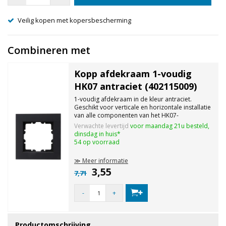
Veilig kopen met kopersbescherming
Combineren met
Kopp afdekraam 1-voudig
HK07 antraciet (402115009)
1-voudig afdekraam in de kleur antraciet.
Geschikt voor verticale en horizontale installatie
van alle componenten van het HK07-
assortiment. Beschermingsgraad IP20.
Verwachte levertijd
voor maandag 21u besteld,
dinsdag in huis*
54 op voorraad
≫ Meer informatie
3,55
7,71
-
+
Productomschrijving