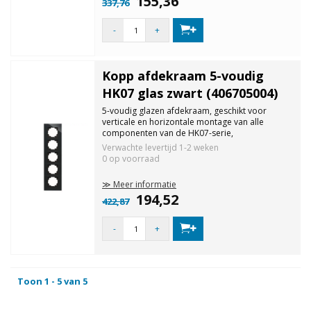
155,36
337,76
-
+
Kopp afdekraam 5-voudig
HK07 glas zwart (406705004)
5-voudig glazen afdekraam, geschikt voor
verticale en horizontale montage van alle
componenten van de HK07-serie,
beschermingsklasse IP20, kleur: zwart.
Verwachte levertijd
1-2 weken
0 op voorraad
≫ Meer informatie
194,52
422,87
-
+
Toon 1 - 5 van 5