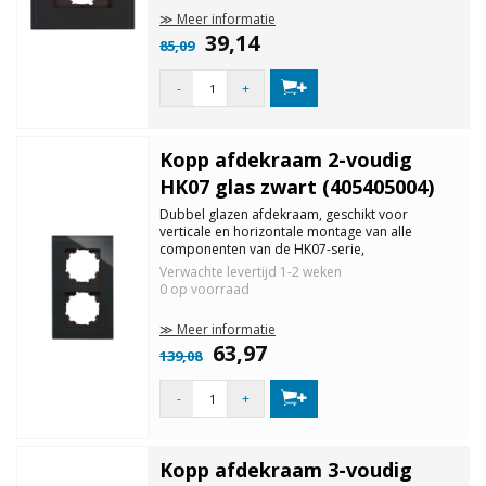
≫ Meer informatie
39,14
85,09
-
+
Kopp afdekraam 2-voudig
HK07 glas zwart (405405004)
Dubbel glazen afdekraam, geschikt voor
verticale en horizontale montage van alle
componenten van de HK07-serie,
beschermingsklasse IP20, kleur: zwart.
Verwachte levertijd
1-2 weken
0 op voorraad
≫ Meer informatie
63,97
139,08
-
+
Kopp afdekraam 3-voudig