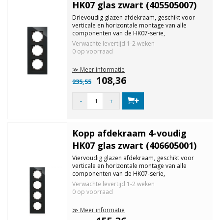
HK07 glas zwart (405505007)
Drievoudig glazen afdekraam, geschikt voor
verticale en horizontale montage van alle
componenten van de HK07-serie,
beschermingsklasse IP20, kleur: zwart.
Verwachte levertijd
1-2 weken
0 op voorraad
≫ Meer informatie
108,36
235,55
-
+
Kopp afdekraam 4-voudig
HK07 glas zwart (406605001)
Viervoudig glazen afdekraam, geschikt voor
verticale en horizontale montage van alle
componenten van de HK07-serie,
beschermingsklasse IP20, kleur: zwart.
Verwachte levertijd
1-2 weken
0 op voorraad
≫ Meer informatie