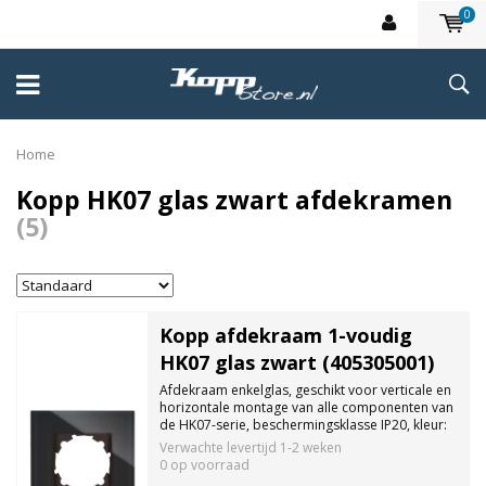
0
Home
Kopp HK07 glas zwart afdekramen
(5)
Kopp afdekraam 1-voudig
HK07 glas zwart (405305001)
Afdekraam enkelglas, geschikt voor verticale en
horizontale montage van alle componenten van
de HK07-serie, beschermingsklasse IP20, kleur:
zwart.
Verwachte levertijd
1-2 weken
0 op voorraad