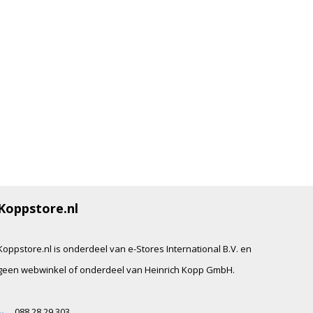
Koppstore.nl
Koppstore.nl is onderdeel van e-Stores International B.V. en
geen webwinkel of onderdeel van Heinrich Kopp GmbH.
088 28 29 303