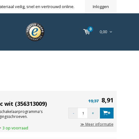
eriaal veilig, snel en vertrouwd online.
Inloggen
0
0,00
8,91
19,37
c wit (356313009)
schakelaarprogramma's
-
+
gingsschroeven.
≫ Meer informatie
3 op voorraad