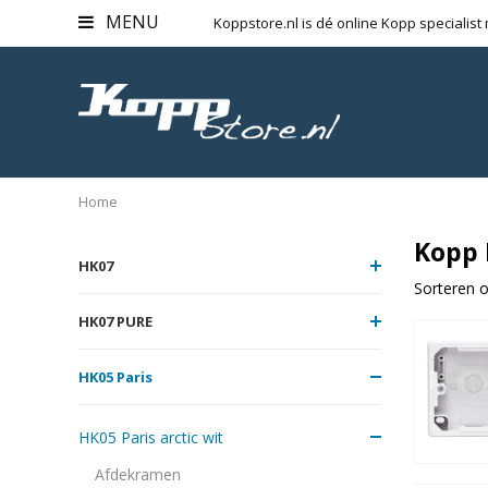
MENU
Koppstore.nl is dé online Kopp specialist
Home
Kopp 
HK07
Sorteren o
HK07 PURE
HK05 Paris
HK05 Paris arctic wit
Afdekramen