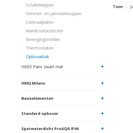
Schakelwippen
Toon:
2
Dimmer- en jaloezieknoppen
Centraalplaten
Wandcontactdozen
Bewegingsmelder
Thermostaten
Opbouwbak
HK05 Paris zwart mat
HK02 Milano
Basiselementen
Standard opbouw
Spatwaterdicht ProAQA IP44