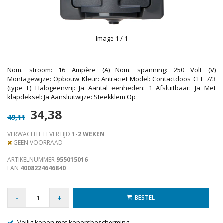
Image
1
/ 1
Nom. stroom: 16 Ampère (A) Nom. spanning: 250 Volt (V)
Montagewijze: Opbouw Kleur: Antraciet Model: Contactdoos CEE 7/3
(type F) Halogeenvrij: Ja Aantal eenheden: 1 Afsluitbaar: Ja Met
klapdeksel: Ja Aansluitwijze: Steekklem Op
34,38
49,11
VERWACHTE LEVERTIJD
1-2 WEKEN
GEEN VOORRAAD
ARTIKELNUMMER
955015016
EAN
4008224646840
-
+
BESTEL
Veilig kopen met kopersbescherming