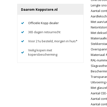
Lengte snoe
Daarom Koppstore.nl
Aantal cont
Aardleksch
Met aan/ui
Officiële Kopp dealer
Netontstorin
365 dagen retourrecht
Met deksel
Materiaalkw
Voor 21u besteld, morgen in huis*
Stekkersta
Overspanni
Veilig kopen met
kopersbescherming
Materiaal:
RAL-nummer
Slagvasthei
Bescherming
Transparan
Uitvoering 
Met glasze
Aantal CEE
Aantal con
Aantal cont