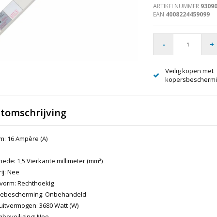
ARTIKELNUMMER
9309
EAN
4008224459099
-
+
Veilig kopen met
kopersbescherm
tomschrijving
m: 16 Ampère (A)
de: 1,5 Vierkante millimeter (mm²)
ij: Nee
vorm: Rechthoekig
tebescherming: Onbehandeld
uitvermogen: 3680 Watt (W)
beveiliging: Nee