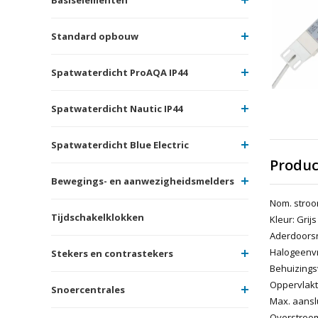
Standard opbouw
Spatwaterdicht ProAQA IP44
Spatwaterdicht Nautic IP44
Spatwaterdicht Blue Electric
Produc
Bewegings- en aanwezigheidsmelders
Nom. stroo
Tijdschakelklokken
Kleur: Grijs
Aderdoorsne
Halogeenvr
Stekers en contrastekers
Behuizings
Oppervlak
Snoercentrales
Max. aansl
Overstroom