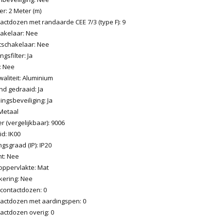
r: 2 Meter (m)
actdozen met randaarde CEE 7/3 (type F): 9
akelaar: Nee
tschakelaar: Nee
gsfilter: Ja
: Nee
aliteit: Aluminium
nd gedraaid: Ja
ngsbeveiliging: Ja
 Metaal
 (vergelijkbaar): 9006
d: IK00
sgraad (IP): IP20
t: Nee
oppervlakte: Mat
kering: Nee
-contactdozen: 0
tactdozen met aardingspen: 0
actdozen overig: 0