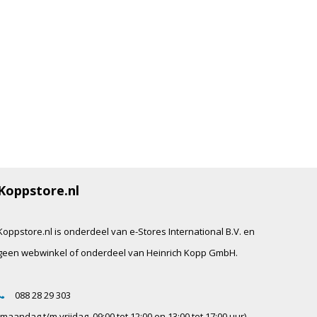
Koppstore.nl
Koppstore.nl is onderdeel van e-Stores International B.V. en
geen webwinkel of onderdeel van Heinrich Kopp GmbH.
088 28 29 303
(maandag t/m vrijdag, 09:00 tot 12:00 en 13:00 tot 17:00 uur)