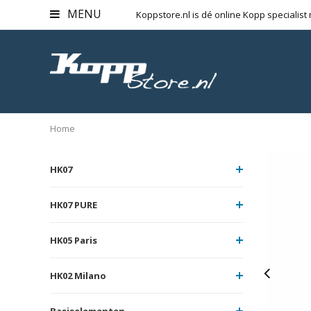
MENU
Koppstore.nl is dé online Kopp specialist
Home
HK07
HK07 PURE
HK05 Paris
HK02 Milano
Basiselementen