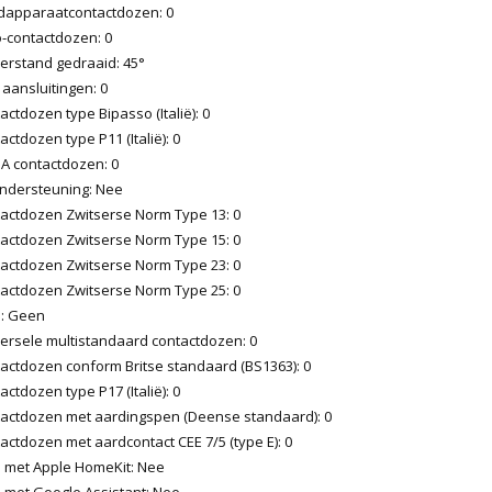
dapparaatcontactdozen: 0
o-contactdozen: 0
erstand gedraaid: 45°
aansluitingen: 0
actdozen type Bipasso (Italië): 0
actdozen type P11 (Italië): 0
A contactdozen: 0
ondersteuning: Nee
tactdozen Zwitserse Norm Type 13: 0
tactdozen Zwitserse Norm Type 15: 0
tactdozen Zwitserse Norm Type 23: 0
tactdozen Zwitserse Norm Type 25: 0
: Geen
versele multistandaard contactdozen: 0
tactdozen conform Britse standaard (BS1363): 0
actdozen type P17 (Italië): 0
tactdozen met aardingspen (Deense standaard): 0
actdozen met aardcontact CEE 7/5 (type E): 0
 met Apple HomeKit: Nee
 met Google Assistant: Nee