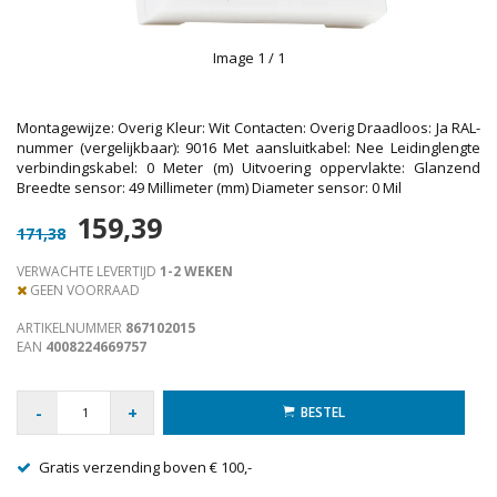
Image
1
/ 1
Montagewijze: Overig Kleur: Wit Contacten: Overig Draadloos: Ja RAL-
nummer (vergelijkbaar): 9016 Met aansluitkabel: Nee Leidinglengte
verbindingskabel: 0 Meter (m) Uitvoering oppervlakte: Glanzend
Breedte sensor: 49 Millimeter (mm) Diameter sensor: 0 Mil
159,39
171,38
VERWACHTE LEVERTIJD
1-2 WEKEN
GEEN VOORRAAD
ARTIKELNUMMER
867102015
EAN
4008224669757
-
+
BESTEL
Gratis verzending boven € 100,-