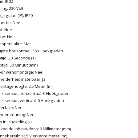
d: IK02
ing: 230 Volt
sgraad (IP): IP20
unctie: Nee
t: Nee
one: Nee
oppervlakte: Mat
ijdte horizontaal: 360 Hoekgraden
tijd: 30 Seconde (s)
tijd: 30 Minuut (min)
voor wandmontage: Nee
elderheid instelbaar: Ja
ontagehoogte: 2,5 Meter (m)
k sensor, horizontaal: 0 Hoekgraden
k sensor, verticaal: 0 Hoekgraden
terface: Nee
ondersteuning: Nee
inschakeling: Ja
 van de inbouwdoos: 0 Millimeter (mm)
tiebereik: 12,5 Vierkante meter (m²)