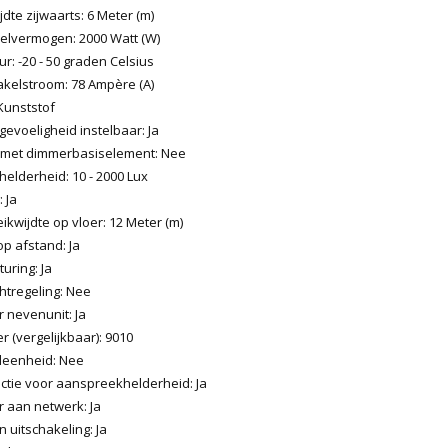
jdte zijwaarts: 6 Meter (m)
elvermogen: 2000 Watt (W)
: -20 - 50 graden Celsius
akelstroom: 78 Ampère (A)
Kunststof
evoeligheid instelbaar: Ja
 met dimmerbasiselement: Nee
elderheid: 10 - 2000 Lux
 Ja
ikwijdte op vloer: 12 Meter (m)
p afstand: Ja
uring: Ja
htregeling: Nee
 nevenunit: Ja
 (vergelijkbaar): 9010
leenheid: Nee
nctie voor aanspreekhelderheid: Ja
 aan netwerk: Ja
uitschakeling: Ja