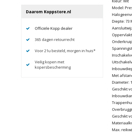
Kleur: Wit
Model: Pre
Daarom Koppstore.nl
Halogeenvri
Diepte: 73 
Aansluitwi
Officiële Kopp dealer
Oppervlakt
365 dagen retourrecht
Onderkruip
Spanningst
Voor 21u besteld, morgen in huis*
Inschakelve
Veilig kopen met
Uitschakelv
kopersbescherming
Inbouwdiept
Met afstan
Diameter: 1
Geschikt 
Inbouwdiam
Trappenhui
Overbruggi
Geschikt v
Materiaalkw
Max. reikwi