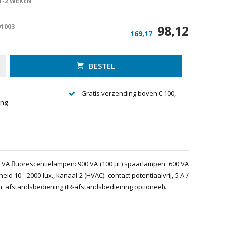
1-2 WEKEN
01003
98,12
169,17
BESTEL
Gratis verzending boven € 100,-
ing
00 VA fluorescentielampen: 900 VA (100 µF) spaarlampen: 600 VA
id 10 - 2000 lux., kanaal 2 (HVAC): contact potentiaalvrij, 5 A /
0 min, afstandsbediening (IR-afstandsbediening optioneel).