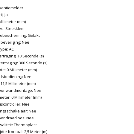
sentiemelder
j: Ja
Millimeter (mm)
jze: Steekklem
ebescherming: Gelakt
beveiliging: Nee
ype: AC
rtraging: 10 Seconde (s)
ertraging: 300 Seconde (s)
e: 0 Millimeter (mm)
dsbediening: Nee
11,5 Millimeter (mm)
voor wandmontage: Nee
eter: 0 Millimeter (mm)
scontroller: Nee
ngsschakelaar: Nee
oor draadloos: Nee
aliteit: Thermoplast
jdte frontaal: 2,5 Meter (m)