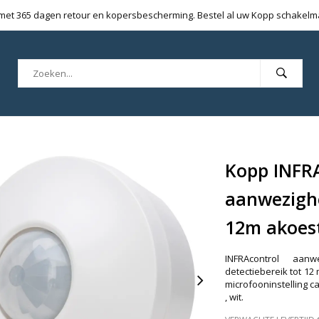
 met 365 dagen retour en kopersbescherming. Bestel al uw Kopp schakelmat
Kopp INFRA
aanwezigh
12m akoest
INFRAcontrol aanw
detectiebereik tot 12
microfooninstelling ca
, wit.