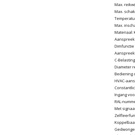
Max. reikwi
Max. schak
Temperatuur
Max. insch
Materiaal: 
Aanspreekg
Dimfunctie
Aanspreekh
C-Belasting:
Diameter re
Bediening o
HVAC-aanst
Constantlic
Ingang voor
RAL-nummer
Met signaa
Zelfleerfu
Koppelbaar
Gedwongen 