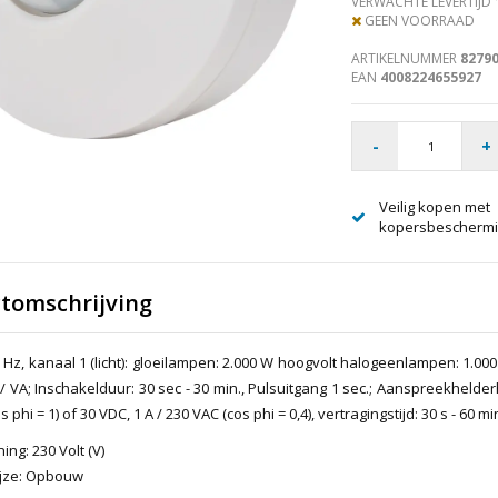
VERWACHTE LEVERTIJD
GEEN VOORRAAD
ARTIKELNUMMER
8279
EAN
4008224655927
-
+
Veilig kopen met
kopersbescherm
tomschrijving
 Hz, kanaal 1 (licht): gloeilampen: 2.000 W hoogvolt halogeenlampen: 1.0
/ VA; Inschakelduur: 30 sec - 30 min., Pulsuitgang 1 sec.; Aanspreekhelderhe
s phi = 1) of 30 VDC, 1 A / 230 VAC (cos phi = 0,4), vertragingstijd: 30 s - 6
ng: 230 Volt (V)
jze: Opbouw