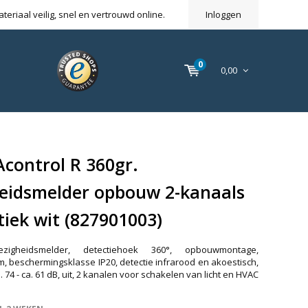
eriaal veilig, snel en vertrouwd online.
Inloggen
0
0,00
control R 360gr.
eidsmelder opbouw 2-kanaals
iek wit (827901003)
ezigheidsmelder, detectiehoek 360°, opbouwmontage,
 m, beschermingsklasse IP20, detectie infrarood en akoestisch,
. 74 - ca. 61 dB, uit, 2 kanalen voor schakelen van licht en HVAC