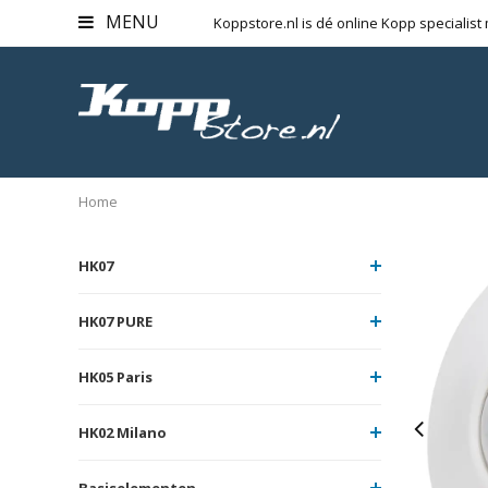
MENU
Koppstore.nl is dé online Kopp specialist
Home
HK07
HK07 PURE
HK05 Paris
HK02 Milano
Basiselementen