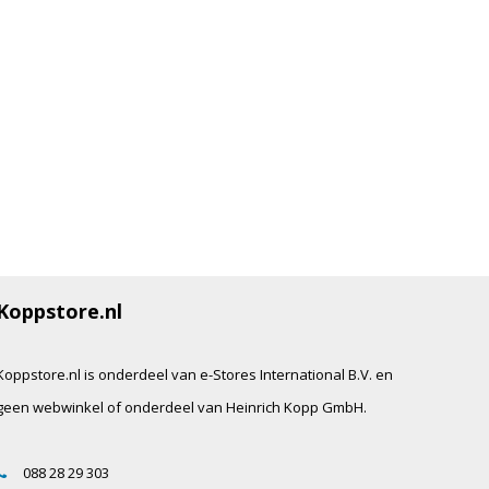
Koppstore.nl
Koppstore.nl is onderdeel van e-Stores International B.V. en
geen webwinkel of onderdeel van Heinrich Kopp GmbH.
088 28 29 303