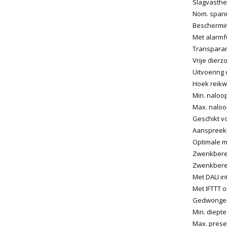
Slagvasthei
Nom. spann
Bescherming
Met alarmf
Transparan
Vrije dierz
Uitvoering 
Hoek reikw
Min. naloop
Max. naloop
Geschikt 
Aanspreekh
Optimale m
Zwenkberei
Zwenkberei
Met DALI in
Met IFTTT 
Gedwongen 
Min. diepte
Max. presen