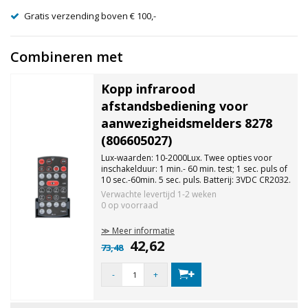
Gratis verzending boven € 100,-
Combineren met
Kopp infrarood
afstandsbediening voor
aanwezigheidsmelders 8278
(806605027)
Lux-waarden: 10-2000Lux. Twee opties voor
inschakelduur: 1 min.- 60 min. test; 1 sec. puls of
10 sec.-60min. 5 sec. puls. Batterij: 3VDC CR2032.
IR-bereik: 10m. Alleen te gebruiken voor
Verwachte levertijd
1-2 weken
aanwezigheidsmelders art.nrs. beginnend met
0 op voorraad
8278.
≫ Meer informatie
42,62
73,48
-
+