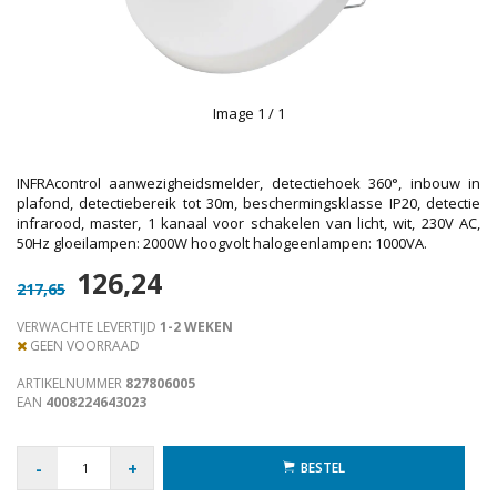
Image
1
/ 1
INFRAcontrol aanwezigheidsmelder, detectiehoek 360°, inbouw in
plafond, detectiebereik tot 30m, beschermingsklasse IP20, detectie
infrarood, master, 1 kanaal voor schakelen van licht, wit, 230V AC,
50Hz gloeilampen: 2000W hoogvolt halogeenlampen: 1000VA.
126,24
217,65
VERWACHTE LEVERTIJD
1-2 WEKEN
GEEN VOORRAAD
ARTIKELNUMMER
827806005
EAN
4008224643023
-
+
BESTEL