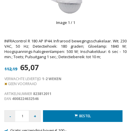
Image
1
/ 1
INFRAcontrol R 180 AP IP44. Infrarood bewegingsschakelaar. Wit. 230
VAC, 50 Hz; Detectiehoek: 180 graden; Gloeilamp: 1840 W;
Hoogspannings-halogeenlampen: 500 W; Inschakelduur: 6 sec - 10
min.; Toets; Pulsuitgang 1 sec.; Detectiebereik: tot 10 m;
65,07
112,19
VERWACHTE LEVERTIJD
1-2 WEKEN
GEEN VOORRAAD
ARTIKELNUMMER
823812011
EAN
4008224632546
-
+
BESTEL
Gratis verzending boven € 100,-