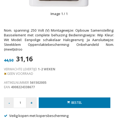
Image
1
/ 1
Nom. spanning: 250 Volt (V) Montagewijze: Opbouw Samenstelling:
Basiselement met complete behuizing Bedieningswijze: Wip Kleur:
Wit Model: Eenpolige schakelaar Halogeenvrij: Ja Aansluitwijze:
Steekklem Oppervlaktebescherming: Onbehandeld Nom.
(meet)stroo
31,16
44,50
VERWACHTE LEVERTIJD
1-2 WEKEN
GEEN VOORRAAD
ARTIKELNUMMER
561502005
EAN
4008224338677
-
+
BESTEL
Veilig kopen met kopersbescherming