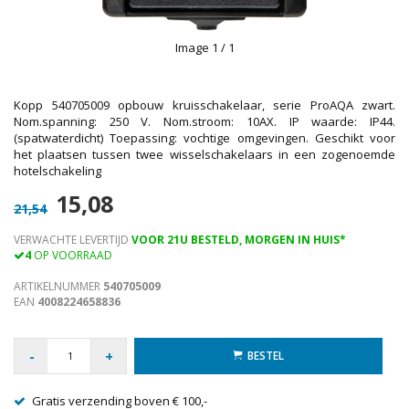
Image
1
/ 1
Kopp 540705009 opbouw kruisschakelaar, serie ProAQA zwart.
Nom.spanning: 250 V. Nom.stroom: 10AX. IP waarde: IP44.
(spatwaterdicht) Toepassing: vochtige omgevingen. Geschikt voor
het plaatsen tussen twee wisselschakelaars in een zogenoemde
hotelschakeling
15,08
21,54
VERWACHTE LEVERTIJD
VOOR 21U BESTELD, MORGEN IN HUIS*
4
OP VOORRAAD
ARTIKELNUMMER
540705009
EAN
4008224658836
-
+
BESTEL
Gratis verzending boven € 100,-