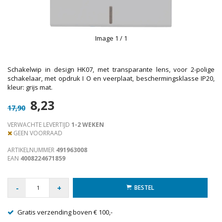
Image
1
/ 1
Schakelwip in design HK07, met transparante lens, voor 2-polige
schakelaar, met opdruk I O en veerplaat, beschermingsklasse IP20,
kleur: grijs mat.
8,23
17,90
VERWACHTE LEVERTIJD
1-2 WEKEN
GEEN VOORRAAD
ARTIKELNUMMER
491963008
EAN
4008224671859
-
+
BESTEL
Gratis verzending boven € 100,-