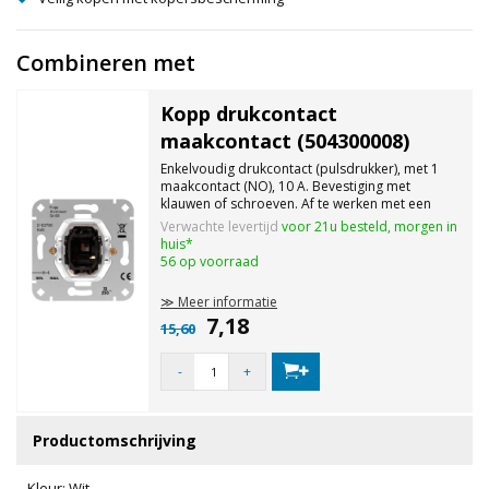
Combineren met
Kopp drukcontact
maakcontact (504300008)
Enkelvoudig drukcontact (pulsdrukker), met 1
maakcontact (NO), 10 A. Bevestiging met
klauwen of schroeven. Af te werken met een
schakelwip en een afdekraam.
Verwachte levertijd
voor 21u besteld, morgen in
huis*
56 op voorraad
≫ Meer informatie
7,18
15,60
-
+
Productomschrijving
Kleur: Wit