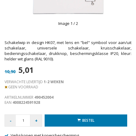
Image
1
/ 2
Schakelwip in design HK07, met lens en "bel" symbool voor aan/uit
schakelaar, universele schakelaar, kruisschakelaar,
bedieningsschakelaar, drukknop, beschermingsklasse IP20, kleur:
helder wit glans (RAL 9010).
5,01
10,90
VERWACHTE LEVERTIJD
1-2 WEKEN
GEEN VOORRAAD
ARTIKELNUMMER
490452004
EAN
4008224591928
-
+
BESTEL
Veilig kopen met kopersbescherming