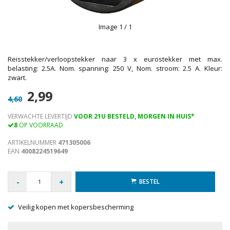
Image
1
/ 1
Reisstekker/verloopstekker naar 3 x eurostekker met max.
belasting: 2.5A. Nom. spanning: 250 V, Nom. stroom: 2.5 A. Kleur:
zwart.
2,99
4,60
VERWACHTE LEVERTIJD
VOOR 21U BESTELD, MORGEN IN HUIS*
8
OP VOORRAAD
ARTIKELNUMMER
471305006
EAN
4008224519649
-
+
BESTEL
Veilig kopen met kopersbescherming