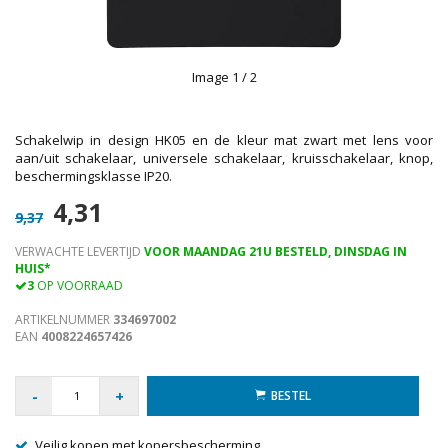
Image
1
/ 2
Schakelwip in design HK05 en de kleur mat zwart met lens voor
aan/uit schakelaar, universele schakelaar, kruisschakelaar, knop,
beschermingsklasse IP20.
4,31
9,37
VERWACHTE LEVERTIJD
VOOR MAANDAG 21U BESTELD, DINSDAG IN
HUIS*
3
OP VOORRAAD
ARTIKELNUMMER
334697002
EAN
4008224657426
-
+
BESTEL
Veilig kopen met kopersbescherming