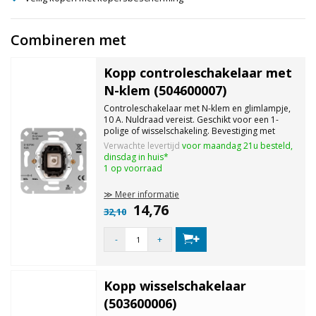
Combineren met
Kopp controleschakelaar met
N-klem (504600007)
Controleschakelaar met N-klem en glimlampje,
10 A. Nuldraad vereist. Geschikt voor een 1-
polige of wisselschakeling. Bevestiging met
klauwen of schroeven. Af te werken met een
Verwachte levertijd
voor maandag 21u besteld,
schakelwip en een afdekraam.
dinsdag in huis*
1 op voorraad
≫ Meer informatie
14,76
32,10
-
+
Kopp wisselschakelaar
(503600006)