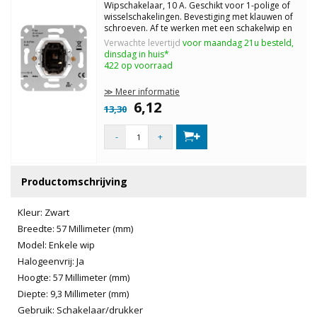
Wipschakelaar, 10 A. Geschikt voor 1-polige of
wisselschakelingen. Bevestiging met klauwen of
schroeven. Af te werken met een schakelwip en
een afdekraam.
Verwachte levertijd
voor maandag 21u besteld,
dinsdag in huis*
422 op voorraad
≫ Meer informatie
6,12
13,30
-
+
Productomschrijving
Kleur: Zwart
Breedte: 57 Millimeter (mm)
Model: Enkele wip
Halogeenvrij: Ja
Hoogte: 57 Millimeter (mm)
Diepte: 9,3 Millimeter (mm)
Gebruik: Schakelaar/drukker