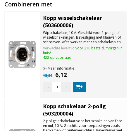
Combineren met
Kopp wisselschakelaar
(503600006)
Wipschakelaar, 10 A. Geschikt voor 1-polige of
wisselschakelingen. Bevestiging met klauwen of
schroeven. Af te werken met een schakelwip en
een afdekraam.
Verwachte levertijd
voor 21u besteld, morgen in
huis*
422 op voorraad
≫ Meer informatie
6,12
13,30
-
+
Kopp schakelaar 2-polig
(503200004)
2-polige schakelaar voor het schakelen van fase
en nul, 10 A. Geschikt voor toepassingen zoals
badkamer- of buitenverlichting. Bevestiging met