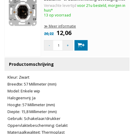
klauwen of schroeven. Af te werken met een
Verwachte levertijd
voor 21u besteld, morgen in
schakelwip en een afdekraam.
huis*
13 op voorraad
≫ Meer informatie
12,06
26,22
-
+
Productomschrijving
Kleur: Zwart
Breedte: 57 Millimeter (mm)
Model: Enkele wip
Halogeenvrij: Ja
Hoogte: 57 Millimeter (mm)
Diepte: 15,8 Millimeter (mm)
Gebruik: Schakelaar/drukker
Oppervlaktebescherming: Gelakt
Materiaalkwaliteit: Thermoplast