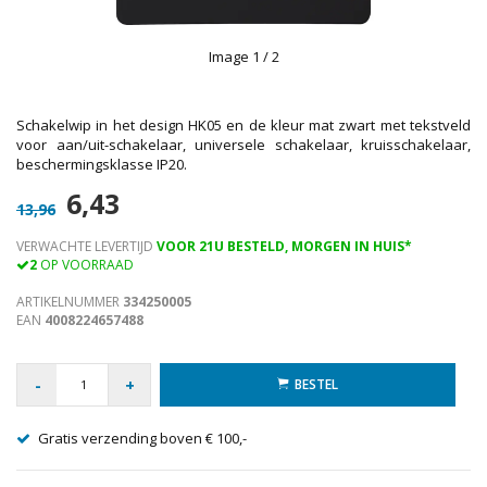
Image
1
/ 2
Schakelwip in het design HK05 en de kleur mat zwart met tekstveld
voor aan/uit-schakelaar, universele schakelaar, kruisschakelaar,
beschermingsklasse IP20.
6,43
13,96
VERWACHTE LEVERTIJD
VOOR 21U BESTELD, MORGEN IN HUIS*
2
OP VOORRAAD
ARTIKELNUMMER
334250005
EAN
4008224657488
-
+
BESTEL
Gratis verzending boven € 100,-