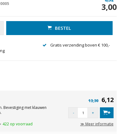
20005
3,00
BESTEL
Gratis verzending boven € 100,-
ing
6,12
13,30
n. Bevestiging met klauwen
.
-
+
422 op voorraad
≫ Meer informatie