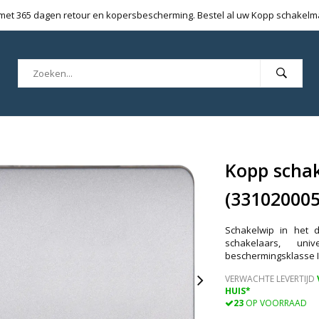
 met 365 dagen retour en kopersbescherming. Bestel al uw Kopp schakelmat
Kopp schak
(331020005
Schakelwip in het 
schakelaars, univ
beschermingsklasse I
VERWACHTE LEVERTIJD
HUIS*
23
OP VOORRAAD