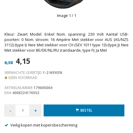
Image
1
/ 1
Kleur: Zwart Model: Enkel Nom. spanning: 230 Volt Aantal USB-
poorten: 0 Nom. stroom: 16 Ampère Met stekker voor AUS (AS/NZS
3112) (type I): Nee Met stekker voor CH (SEV 1011 type 13) (type J): Nee
Met stekker voor BE/DE/NL/RU (randaarde, type F): Ja Met
4,15
6,38
VERWACHTE LEVERTIJD
1-2 WEKEN
GEEN VOORRAAD
ARTIKELNUMMER
179605004
EAN
4008224176552
-
+
BESTEL
Veilig kopen met kopersbescherming