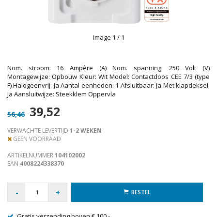
Image
1
/ 1
Nom. stroom: 16 Ampère (A) Nom. spanning: 250 Volt (V)
Montagewijze: Opbouw Kleur: Wit Model: Contactdoos CEE 7/3 (type
F) Halogeenvrij: Ja Aantal eenheden: 1 Afsluitbaar: Ja Met klapdeksel:
Ja Aansluitwijze: Steekklem Oppervla
39,52
56,46
VERWACHTE LEVERTIJD
1-2 WEKEN
GEEN VOORRAAD
ARTIKELNUMMER
104102002
EAN
4008224338370
-
+
BESTEL
Gratis verzending boven € 100,-