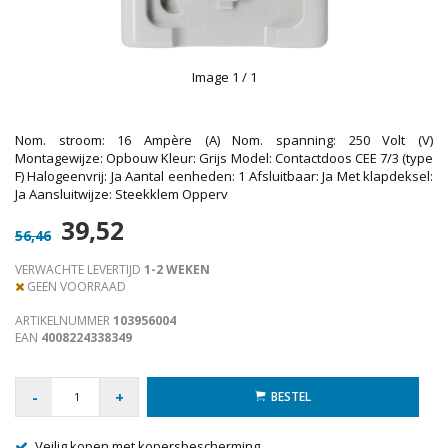
Image
1
/ 1
Nom. stroom: 16 Ampère (A) Nom. spanning: 250 Volt (V)
Montagewijze: Opbouw Kleur: Grijs Model: Contactdoos CEE 7/3 (type
F) Halogeenvrij: Ja Aantal eenheden: 1 Afsluitbaar: Ja Met klapdeksel:
Ja Aansluitwijze: Steekklem Opperv
39,52
56,46
VERWACHTE LEVERTIJD
1-2 WEKEN
GEEN VOORRAAD
ARTIKELNUMMER
103956004
EAN
4008224338349
-
+
BESTEL
Veilig kopen met kopersbescherming