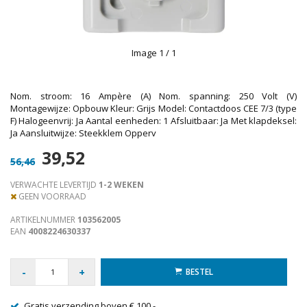
Image
1
/ 1
Nom. stroom: 16 Ampère (A) Nom. spanning: 250 Volt (V)
Montagewijze: Opbouw Kleur: Grijs Model: Contactdoos CEE 7/3 (type
F) Halogeenvrij: Ja Aantal eenheden: 1 Afsluitbaar: Ja Met klapdeksel:
Ja Aansluitwijze: Steekklem Opperv
39,52
56,46
VERWACHTE LEVERTIJD
1-2 WEKEN
GEEN VOORRAAD
ARTIKELNUMMER
103562005
EAN
4008224630337
-
+
BESTEL
Gratis verzending boven € 100,-