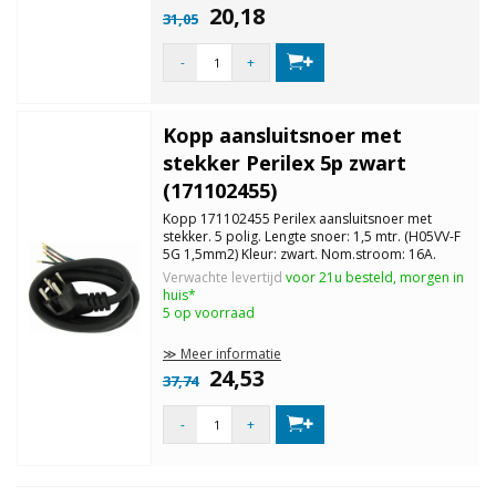
20,18
31,05
-
+
Kopp aansluitsnoer met
stekker Perilex 5p zwart
(171102455)
Kopp 171102455 Perilex aansluitsnoer met
stekker. 5 polig. Lengte snoer: 1,5 mtr. (H05VV-F
5G 1,5mm2) Kleur: zwart. Nom.stroom: 16A.
Verwachte levertijd
voor 21u besteld, morgen in
huis*
5 op voorraad
≫ Meer informatie
24,53
37,74
-
+