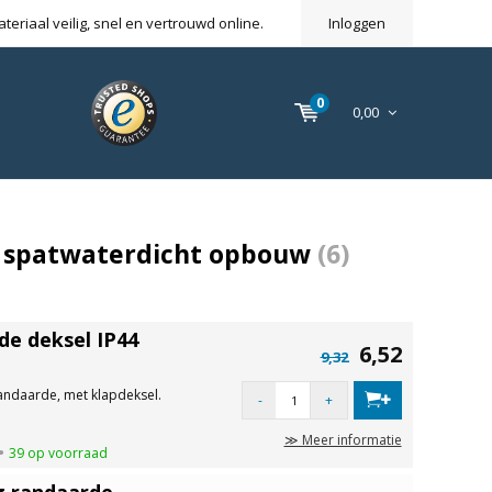
eriaal veilig, snel en vertrouwd online.
Inloggen
0
0,00
 spatwaterdicht opbouw
(6)
e deksel IP44
6,52
9,32
daarde, met klapdeksel.
-
+
≫ Meer informatie
39 op voorraad
g randaarde