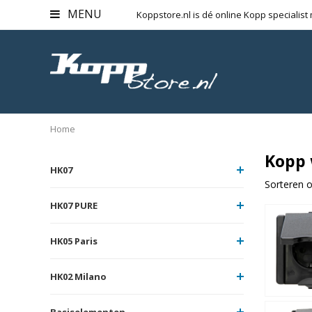
MENU
Koppstore.nl is dé online Kopp specialist
Home
Kopp 
HK07
Sorteren o
HK07 PURE
HK05 Paris
HK02 Milano
Basiselementen