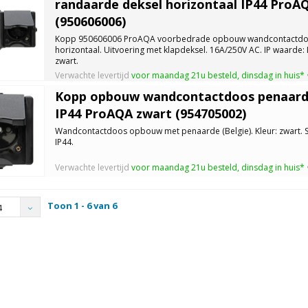
randaarde deksel horizontaal IP44 ProA
(950606006)
Kopp 950606006 ProAQA voorbedrade opbouw wandcontactdoo
horizontaal. Uitvoering met klapdeksel. 16A/250V AC. IP waarde: I
zwart.
Verwachte levertijd
voor maandag 21u besteld, dinsdag in huis*
Kopp opbouw wandcontactdoos penaarde
IP44 ProAQA zwart (954705002)
Wandcontactdoos opbouw met penaarde (Belgie). Kleur: zwart. S
IP44.
Verwachte levertijd
voor maandag 21u besteld, dinsdag in huis*
Toon 1 - 6 van 6
4