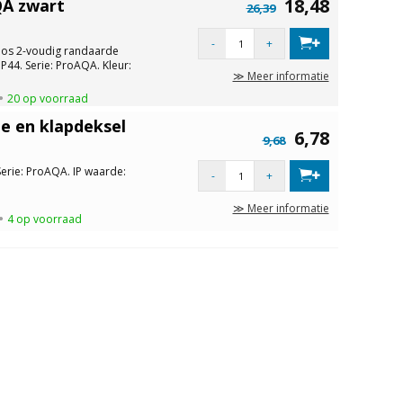
18,48
QA zwart
26,39
-
+
s 2-voudig randaarde
P44. Serie: ProAQA. Kleur:
≫ Meer informatie
20 op voorraad
 en klapdeksel
6,78
9,68
erie: ProAQA. IP waarde:
-
+
≫ Meer informatie
4 op voorraad