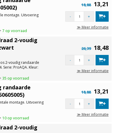
13,21
18,88
505002)
e montage. Uitvoering
-
+
≫ Meer informatie
7 op voorraad
raad 2-voudig
18,48
zwart
26,39
-
+
s 2-voudig randaarde
4. Serie: ProAQA. Kleur:
≫ Meer informatie
35 op voorraad
g randaarde
13,21
18,88
50605005)
tale montage. Uitvoering
-
+
≫ Meer informatie
10 op voorraad
raad 2-voudig