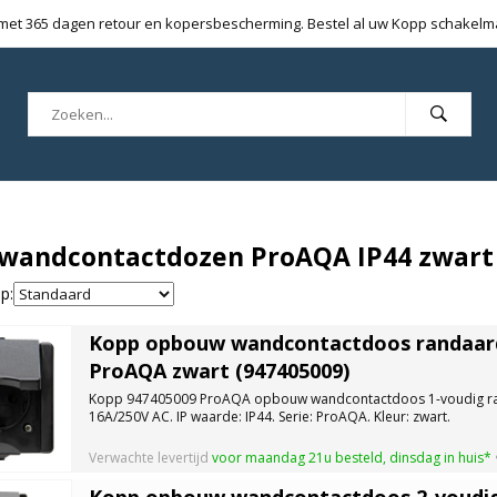
 met 365 dagen retour en kopersbescherming. Bestel al uw Kopp schakelmat
wandcontactdozen ProAQA IP44 zwart
p:
Kopp opbouw wandcontactdoos randaard
ProAQA zwart (947405009)
Kopp 947405009 ProAQA opbouw wandcontactdoos 1-voudig ran
16A/250V AC. IP waarde: IP44. Serie: ProAQA. Kleur: zwart.
Verwachte levertijd
voor maandag 21u besteld, dinsdag in huis*
Kopp opbouw wandcontactdoos 2-voudi