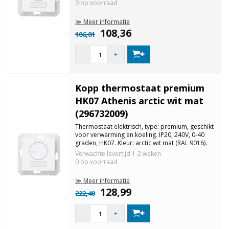
0 op voorraad
≫ Meer informatie
108,36
186,81
-
+
Kopp thermostaat premium
HK07 Athenis arctic wit mat
(296732009)
Thermostaat elektrisch, type: premium, geschikt
voor verwarming en koeling. IP20, 240V, 0-40
graden, HK07. Kleur: arctic wit mat (RAL 9016).
Verwachte levertijd
1-2 weken
0 op voorraad
≫ Meer informatie
128,99
222,40
-
+