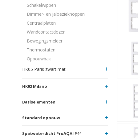
Schakelwippen
Dimmer- en jaloezieknoppen
Centraalplaten
Wandcontactdozen
Bewegingsmelder
Thermostaten
Opbouwbak
HK05 Paris zwart mat
HK02 Milano
Basiselementen
Standard opbouw
Spatwaterdicht ProAQA IP44