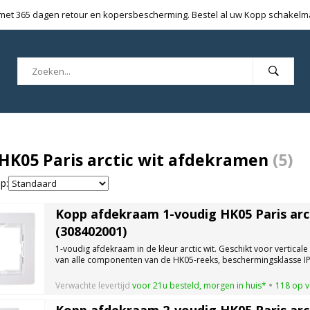
 met 365 dagen retour en kopersbescherming. Bestel al uw Kopp schakelmat
HK05 Paris arctic wit afdekramen
(5)
p:
Kopp afdekraam 1-voudig HK05 Paris arct
(308402001)
1-voudig afdekraam in de kleur arctic wit. Geschikt voor verticale 
van alle componenten van de HK05-reeks, beschermingsklasse IP
Verwachte levertijd
voor 21u besteld, morgen in huis*
118 op 
Kopp afdekraam 2-voudig HK05 Paris arct