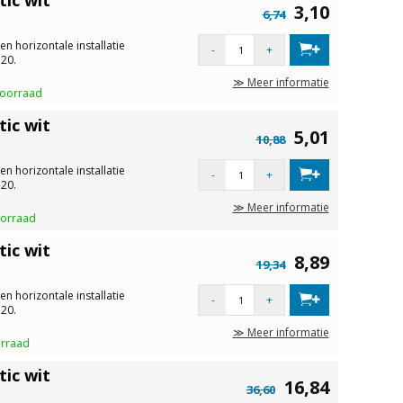
3,10
6,74
en horizontale installatie
-
+
20.
≫ Meer informatie
voorraad
ic wit
5,01
10,88
en horizontale installatie
-
+
20.
≫ Meer informatie
oorraad
ic wit
8,89
19,34
en horizontale installatie
-
+
20.
≫ Meer informatie
orraad
ic wit
16,84
36,60