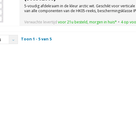
5-voudig afdekraam in de kleur arctic wit. Geschikt voor verticale 
van alle componenten van de HK05-reeks, beschermingsklasse IP
Verwachte levertijd
voor 21u besteld, morgen in huis*
4 op vo
Toon 1 - 5 van 5
4