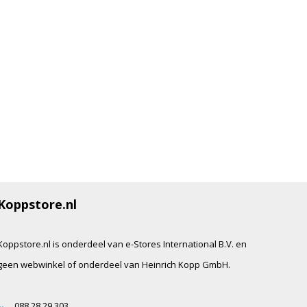
Koppstore.nl
Koppstore.nl is onderdeel van e-Stores International B.V. en
geen webwinkel of onderdeel van Heinrich Kopp GmbH.
088 28 29 303