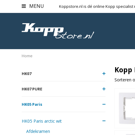
MENU
Koppstore.nl is dé online Kopp specialist
Home
Kopp 
HK07
Sorteren o
HK07 PURE
HK05 Paris
HK05 Paris arctic wit
Afdekramen