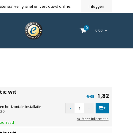
eriaal veilig, snel en vertrouwd online.
Inloggen
0
0,00
ic wit
1,82
3,93
en horizontale installatie
-
+
20.
≫ Meer informatie
voorraad
ic wit