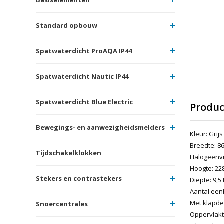
Standard opbouw
Spatwaterdicht ProAQA IP44
Spatwaterdicht Nautic IP44
Spatwaterdicht Blue Electric
Produc
Bewegings- en aanwezigheidsmelders
Kleur: Grijs
Breedte: 86
Tijdschakelklokken
Halogeenvri
Hoogte: 228
Stekers en contrastekers
Diepte: 9,5
Aantal een
Met klapde
Snoercentrales
Oppervlakt