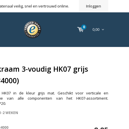
eriaal veilig, snel en vertrouwd online.
Inloggen
0
0,00
raam 3-voudig HK07 grijs
4000)
 HK07 in de kleur grijs mat. Geschikt voor verticale en
latie van alle componenten van het HK07-assortiment.
P20.
1-2 WEKEN
34000