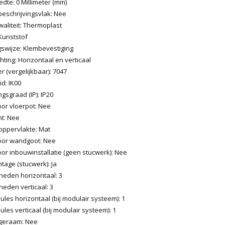
dte: 0 Millimeter (mm)
beschrijvingsvlak: Nee
aliteit: Thermoplast
Kunststof
gswijze: Klembevestiging
ting: Horizontaal en verticaal
 (vergelijkbaar): 7047
d: IK00
sgraad (IP): IP20
oor vloerpot: Nee
t: Nee
oppervlakte: Mat
oor wandgoot: Nee
or inbouwinstallatie (geen stucwerk): Nee
age (stucwerk): Ja
heden horizontaal: 3
eden verticaal: 3
les horizontaal (bij modulair systeem): 1
les verticaal (bij modulair systeem): 1
geraam: Nee