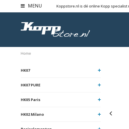
MENU
Koppstore.nl is dé online Kopp specialist
Home
HK07
HK07 PURE
HK05 Paris
HK02 Milano
Basiselementen