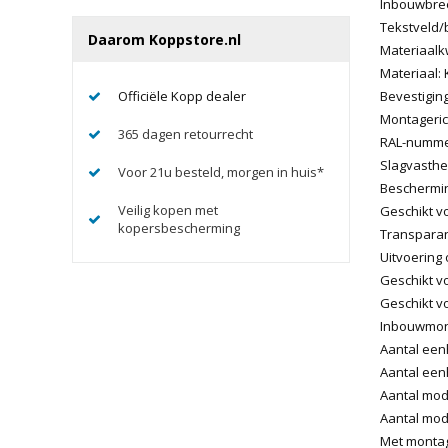
Inbouwbree
Tekstveld/
Daarom Koppstore.nl
Materiaalkw
Materiaal: 
Officiële Kopp dealer
Bevestigin
Montagerich
365 dagen retourrecht
RAL-nummer
Slagvasthei
Voor 21u besteld, morgen in huis*
Bescherming
Veilig kopen met
Geschikt v
kopersbescherming
Transparan
Uitvoering 
Geschikt v
Geschikt vo
Inbouwmont
Aantal een
Aantal eenh
Aantal modu
Aantal modu
Met monta