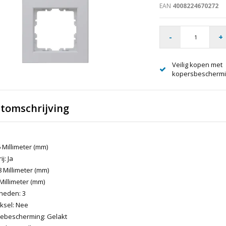
EAN
4008224670272
-
+
Veilig kopen met
kopersbescherm
tomschrijving
 Millimeter (mm)
j: Ja
 Millimeter (mm)
 Millimeter (mm)
heden: 3
ksel: Nee
ebescherming: Gelakt