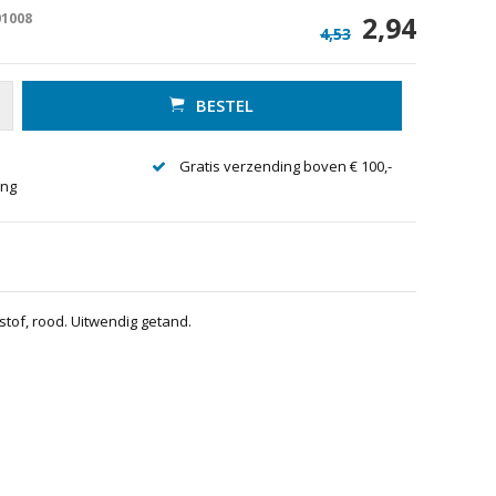
01008
2,94
4,53
BESTEL
Gratis verzending boven € 100,-
ing
stof, rood. Uitwendig getand.