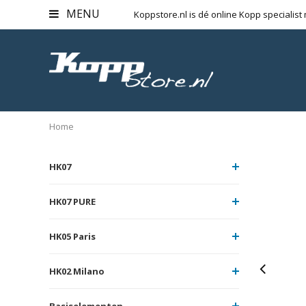
MENU
Koppstore.nl is dé online Kopp specialist
Home
HK07
HK07 PURE
HK05 Paris
HK02 Milano
Basiselementen