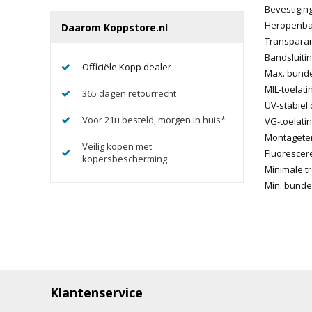
Bevestiging
Heropenbare
Daarom Koppstore.nl
Transparan
Bandsluitin
Officiële Kopp dealer
Max. bunde
MIL-toelati
365 dagen retourrecht
UV-stabiel
Voor 21u besteld, morgen in huis*
VG-toelati
Montagetem
Veilig kopen met
Fluorescer
kopersbescherming
Minimale tr
Min. bundel
Klantenservice