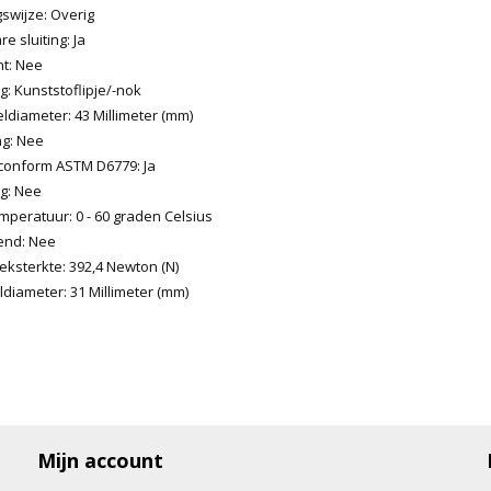
swijze: Overig
 sluiting: Ja
t: Nee
g: Kunststoflipje/-nok
ldiameter: 43 Millimeter (mm)
ng: Nee
 conform ASTM D6779: Ja
ng: Nee
peratuur: 0 - 60 graden Celsius
end: Nee
eksterkte: 392,4 Newton (N)
diameter: 31 Millimeter (mm)
Mijn account