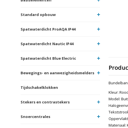
Standard opbouw
Spatwaterdicht ProAQA IP44
Spatwaterdicht Nautic IP44
Spatwaterdicht Blue Electric
Produc
Bewegings- en aanwezigheidsmelders
Bundelband,
Tijdschakelklokken
Kleur: Roo
Model: Bui
Stekers en contrastekers
Halogeenvri
Tekststroo
Snoercentrales
Oppervlak
Materiaal: 