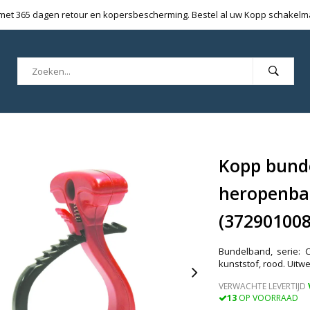
 met 365 dagen retour en kopersbescherming. Bestel al uw Kopp schakelmat
Kopp bund
heropenbar
(372901008
Bundelband, serie: C
kunststof, rood. Uitw
VERWACHTE LEVERTIJD
13
OP VOORRAAD