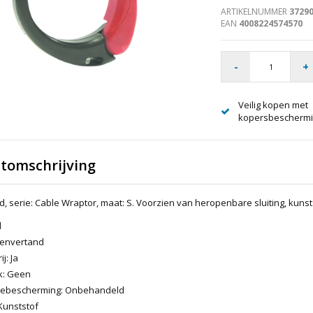
ARTIKELNUMMER
3729
EAN
4008224574570
-
+
Veilig kopen met
kopersbescherm
tomschrijving
 serie: Cable Wraptor, maat: S. Voorzien van heropenbare sluiting, kunst
d
tenvertand
j: Ja
k: Geen
tebescherming: Onbehandeld
Kunststof