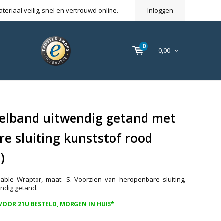
eriaal veilig, snel en vertrouwd online.
Inloggen
0
0,00
elband uitwendig getand met
e sluiting kunststof rood
)
able Wraptor, maat: S. Voorzien van heropenbare sluiting,
endig getand.
VOOR 21U BESTELD, MORGEN IN HUIS*